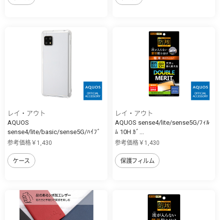
レイ・アウト
レイ・アウト
AQUOS
AQUOS sense4/lite/sense5G/ﾌｨﾙ
sense4/lite/basic/sense5G/ﾊｲﾌﾞ
ﾑ 10H ｶﾞ...
ﾘ...
参考価格￥1,430
参考価格￥1,430
ケース
保護フィルム