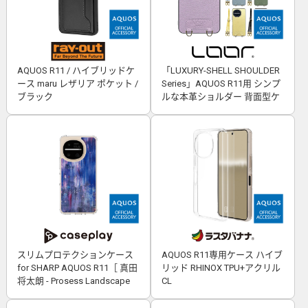
AQUOS R11 / ハイブリッドケ
「LUXURY-SHELL SHOULDER
ース maru レザリア ポケット /
Series」AQUOS R11用 シンプ
ブラック
ルな本革ショルダー 背面型ケ
ース
スリムプロテクションケース
AQUOS R11専用ケース ハイブ
for SHARP AQUOS R11［ 真田
リッド RHINOX TPU+アクリル
将太朗 - Prosess Landscape
CL
001 ］