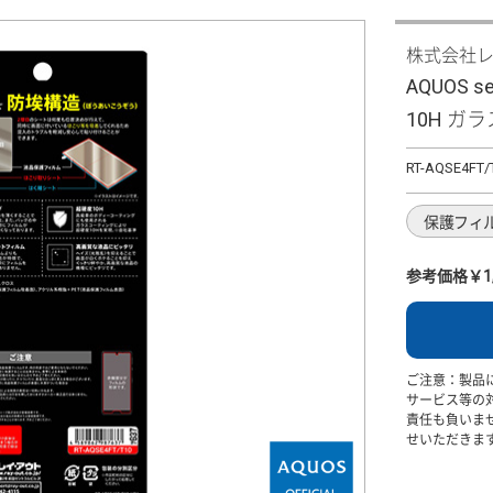
株式会社
AQUOS s
10H ガ
RT-AQSE4FT/
保護フィ
参考価格￥1,
ご注意：製品
サービス等の
責任も負いま
せいただきま