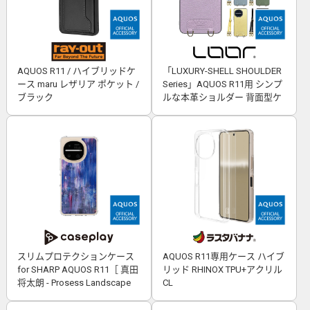
AQUOS R11 / ハイブリッドケ
「LUXURY-SHELL SHOULDER
ース maru レザリア ポケット /
Series」AQUOS R11用 シンプ
ブラック
ルな本革ショルダー 背面型ケ
ース
スリムプロテクションケース
AQUOS R11専用ケース ハイブ
for SHARP AQUOS R11［ 真田
リッド RHINOX TPU+アクリル
将太朗 - Prosess Landscape
CL
001 ］