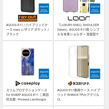
AQUOS R11 / ハイブリッドケ
「LUXURY-SHELL SHOULDER
ース maru レザリア ポケット /
Series」AQUOS R11用 シンプ
ブラック
ルな本革ショルダー 背面型ケ
ース
スリムプロテクションケース
AQUOS R11専用ケース ハイブ
for SHARP AQUOS R11［ 真田
リッド RHINOX TPU+アクリル
将太朗 - Prosess Landscape
CL
001 ］