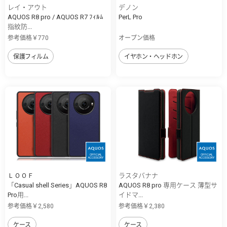
レイ・アウト
デノン
AQUOS R8 pro / AQUOS R7 ﾌｨﾙﾑ
PerL Pro
指紋防...
参考価格￥770
オープン価格
保護フィルム
イヤホン・ヘッドホン
ＬＯＯＦ
ラスタバナナ
「Casual shell Series」AQUOS R8
AQUOS R8 pro 専用ケース 薄型サ
Pro用...
イドマ...
参考価格￥2,580
参考価格￥2,380
ケース
ケース