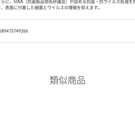
さらに、SIAA（抗菌製品技術評議会）が認める抗菌・抗ウイルス処理
て、表面に付着した細菌とウイルスの増殖を抑えます。
589473749266
類似商品