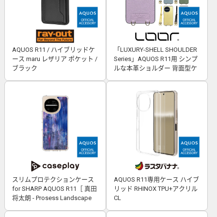
AQUOS R11 / ハイブリッドケ
「LUXURY-SHELL SHOULDER
ース maru レザリア ポケット /
Series」AQUOS R11用 シンプ
ブラック
ルな本革ショルダー 背面型ケ
ース
スリムプロテクションケース
AQUOS R11専用ケース ハイブ
for SHARP AQUOS R11［ 真田
リッド RHINOX TPU+アクリル
将太朗 - Prosess Landscape
CL
001 ］