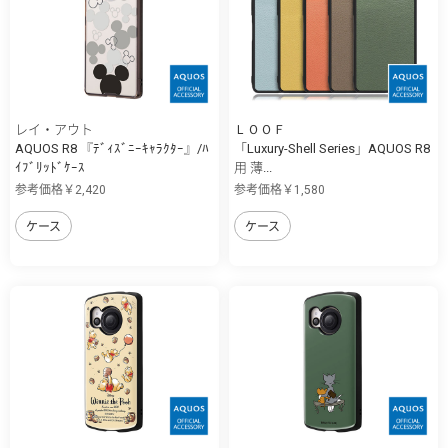
レイ・アウト
ＬＯＯＦ
AQUOS R8 『ﾃﾞｨｽﾞﾆｰｷｬﾗｸﾀｰ』/ﾊ
「Luxury-Shell Series」AQUOS R8
ｲﾌﾞﾘｯﾄﾞｹｰｽ
用 薄...
参考価格￥2,420
参考価格￥1,580
ケース
ケース