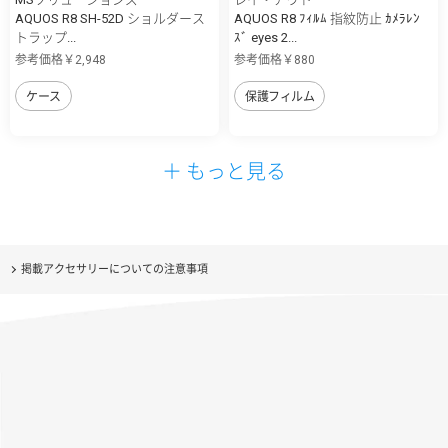
AQUOS R8 SH-52D ショルダース
AQUOS R8 ﾌｨﾙﾑ 指紋防止 ｶﾒﾗﾚﾝ
トラップ...
ｽﾞ eyes 2...
参考価格￥2,948
参考価格￥880
ケース
保護フィルム
＋ もっと見る
掲載アクセサリーについての注意事項