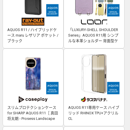
AQUOS R11 / ハイブリッドケ
「LUXURY-SHELL SHOULDER
ース maru レザリア ポケット /
Series」AQUOS R11用 シンプ
ブラック
ルな本革ショルダー 背面型ケ
ース
スリムプロテクションケース
AQUOS R11専用ケース ハイブ
for SHARP AQUOS R11［ 真田
リッド RHINOX TPU+アクリル
将太朗 - Prosess Landscape
CL
001 ］