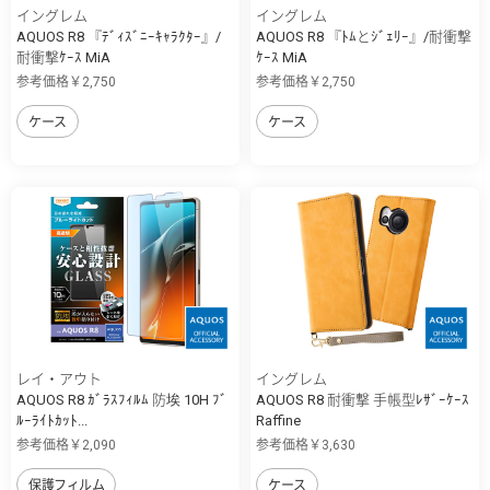
イングレム
イングレム
AQUOS R8 『ﾃﾞｨｽﾞﾆｰｷｬﾗｸﾀｰ』/
AQUOS R8 『ﾄﾑとｼﾞｪﾘｰ』/耐衝撃
耐衝撃ｹｰｽ MiA
ｹｰｽ MiA
参考価格￥2,750
参考価格￥2,750
ケース
ケース
レイ・アウト
イングレム
AQUOS R8 ｶﾞﾗｽﾌｨﾙﾑ 防埃 10H ﾌﾞ
AQUOS R8 耐衝撃 手帳型ﾚｻﾞｰｹｰｽ
ﾙｰﾗｲﾄｶｯﾄ...
Raffine
参考価格￥2,090
参考価格￥3,630
保護フィルム
ケース