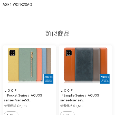
ASE4-WORK23AO
類似商品
ＬＯＯＦ
ＬＯＯＦ
「Pocket Series」AQUOS
「Simplle Series」AQUOS
sense4/sense5G...
sense4/sense5...
参考価格￥2,980
参考価格￥2,580