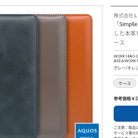
株式会社
「Simpll
した本革
ース
WORK14AO-G
ASE4/WORK1
グレー/オレ
ケース
参考価格￥2,
ご注意：製品
サービス等の