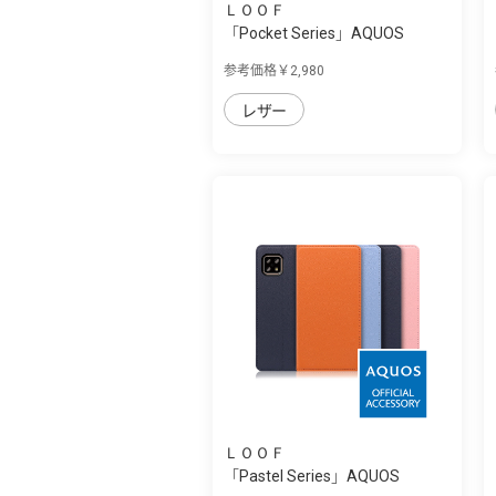
ＬＯＯＦ
「Pocket Series」AQUOS
sense4/sense5G...
参考価格￥2,980
レザー
ＬＯＯＦ
「Pastel Series」AQUOS