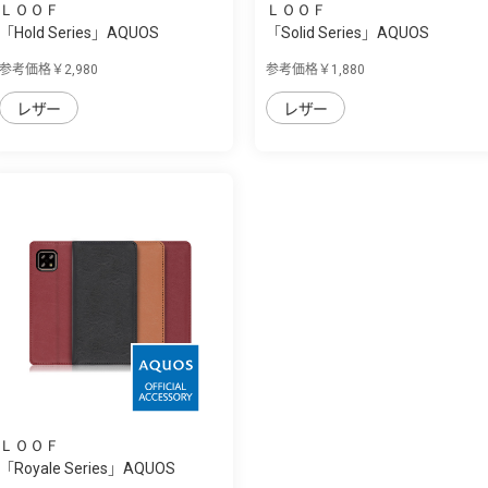
ＬＯＯＦ
ＬＯＯＦ
「Hold Series」AQUOS
「Solid Series」AQUOS
sense4/sense5G用...
sense4/sense5G...
参考価格￥2,980
参考価格￥1,880
レザー
レザー
ＬＯＯＦ
「Royale Series」AQUOS