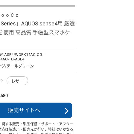
ＬｏｏＣｏ
e Series」AQUOS sense4用 厳選
を使用 高品質 手帳型スマホケ
Y-ASE4/WORK14AO-OG-
4AO-TG-ASE4
ンジ/テールグリーン
レザー
580
販売サイトへ
に関する販売・製品保証・サポート・アフター
対応は製造元・販売元が行い、弊社はいかなる