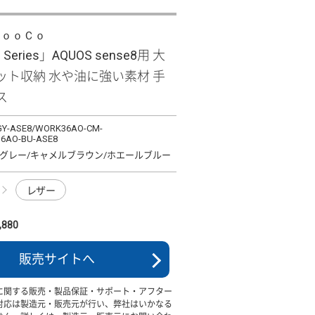
ＬｏｏＣｏ
e Series」AQUOS sense8用 大
ット収納 水や油に強い素材 手
ス
Y-ASE8/WORK36AO-CM-
6AO-BU-ASE8
グレー/キャメルブラウン/ホエールブルー
レザー
880
販売サイトへ
に関する販売・製品保証・サポート・アフター
対応は製造元・販売元が行い、弊社はいかなる