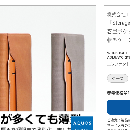
株式会社
「Storag
容量ポケ
帳型ケー
WORK36AO-G
ASE8/WORK3
エレファント
ケース
参考価格￥1,
ご注意：製品
サービス等の