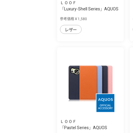
ＬＯＯＦ
「Luxury-Shell Series」AQUOS
sense8用...
参考価格￥1,580
レザー
ＬＯＯＦ
「Pastel Series」AQUOS