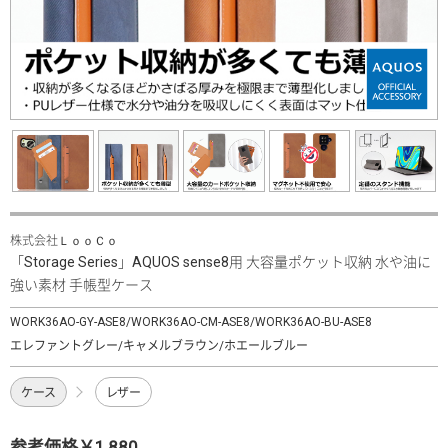
株式会社ＬｏｏＣｏ
「Storage Series」AQUOS sense8用 大容量ポケット収納 水や油に
強い素材 手帳型ケース
WORK36AO-GY-ASE8/WORK36AO-CM-ASE8/WORK36AO-BU-ASE8
エレファントグレー/キャメルブラウン/ホエールブルー
ケース
レザー
参考価格￥1,880