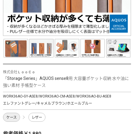
株式会社ＬｏｏＣｏ
「Storage Series」AQUOS sense8用 大容量ポケット収納 水や油に
強い素材 手帳型ケース
WORK36AO-GY-ASE8/WORK36AO-CM-ASE8/WORK36AO-BU-ASE8
エレファントグレー/キャメルブラウン/ホエールブルー
ケース
レザー
参考価格￥1,880