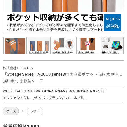
株式会社ＬｏｏＣｏ
「Storage Series」AQUOS sense8用 大容量ポケット収納 水や油に
強い素材 手帳型ケース
WORK36AO-GY-ASE8/WORK36AO-CM-ASE8/WORK36AO-BU-ASE8
エレファントグレー/キャメルブラウン/ホエールブルー
ケース
レザー
参考価格￥1,880