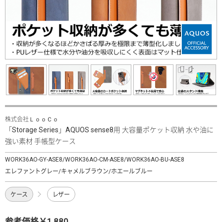
株式会社ＬｏｏＣｏ
「Storage Series」AQUOS sense8用 大容量ポケット収納 水や油に
強い素材 手帳型ケース
WORK36AO-GY-ASE8/WORK36AO-CM-ASE8/WORK36AO-BU-ASE8
エレファントグレー/キャメルブラウン/ホエールブルー
ケース
レザー
参考価格￥1,880