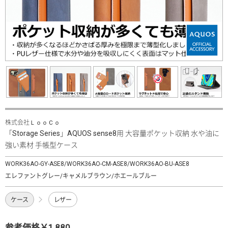
株式会社ＬｏｏＣｏ
「Storage Series」AQUOS sense8用 大容量ポケット収納 水や油に
強い素材 手帳型ケース
WORK36AO-GY-ASE8/WORK36AO-CM-ASE8/WORK36AO-BU-ASE8
エレファントグレー/キャメルブラウン/ホエールブルー
ケース
レザー
参考価格￥1,880