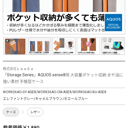
株式会社ＬｏｏＣｏ
「Storage Series」AQUOS sense8用 大容量ポケット収納 水や油に
強い素材 手帳型ケース
WORK36AO-GY-ASE8/WORK36AO-CM-ASE8/WORK36AO-BU-ASE8
エレファントグレー/キャメルブラウン/ホエールブルー
ケース
レザー
参考価格￥1,880