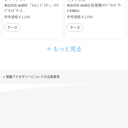
AQUOS wish3 『ﾄﾑとｼﾞｪﾘｰ』/ﾊｲ
AQUOS wish3 耐衝撃ﾊｲﾌﾞﾘｯﾄﾞｹｰ
ﾌﾞﾘｯﾄﾞｹｰｽ...
ｽ KAKU
参考価格￥2,090
参考価格￥2,090
ケース
ケース
＋ もっと見る
掲載アクセサリーについての注意事項