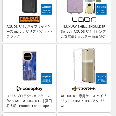
AQUOS R11 / ハイブリッドケ
「LUXURY-SHELL SHOULDER
ース maru レザリア ポケット /
Series」AQUOS R11用 シンプ
ブラック
ルな本革ショルダー 背面型ケ
ース
スリムプロテクションケース
AQUOS R11専用ケース ハイブ
for SHARP AQUOS R11［ 真田
リッド RHINOX TPU+アクリル
将太朗 - Prosess Landscape
CL
001 ］