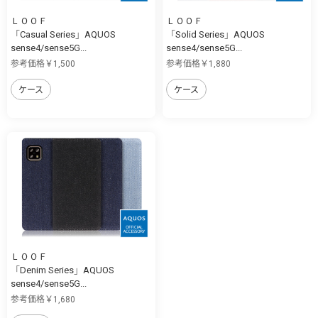
ＬＯＯＦ
ＬＯＯＦ
「Casual Series」AQUOS
「Solid Series」AQUOS
sense4/sense5G...
sense4/sense5G...
参考価格￥1,500
参考価格￥1,880
ケース
ケース
ＬＯＯＦ
「Denim Series」AQUOS
sense4/sense5G...
参考価格￥1,680