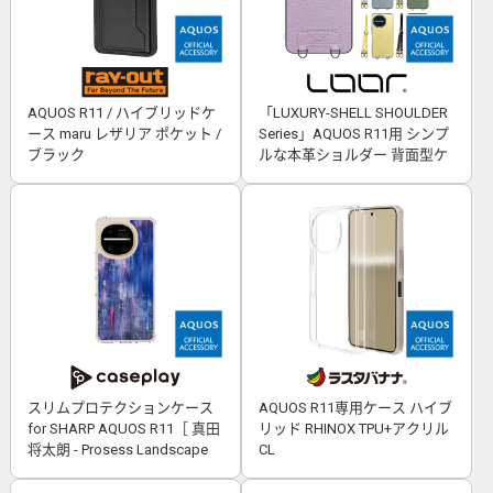
AQUOS R11 / ハイブリッドケ
「LUXURY-SHELL SHOULDER
ース maru レザリア ポケット /
Series」AQUOS R11用 シンプ
ブラック
ルな本革ショルダー 背面型ケ
ース
スリムプロテクションケース
AQUOS R11専用ケース ハイブ
for SHARP AQUOS R11［ 真田
リッド RHINOX TPU+アクリル
将太朗 - Prosess Landscape
CL
001 ］