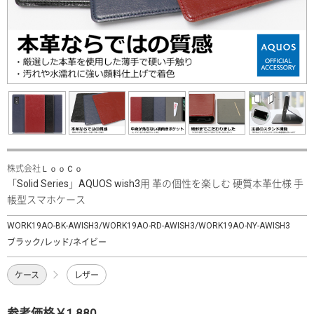
株式会社ＬｏｏＣｏ
「Solid Series」AQUOS wish3用 革の個性を楽しむ 硬質本革仕様 手
帳型スマホケース
WORK19AO-BK-AWISH3/WORK19AO-RD-AWISH3/WORK19AO-NY-AWISH3
ブラック/レッド/ネイビー
ケース
レザー
参考価格￥1,880