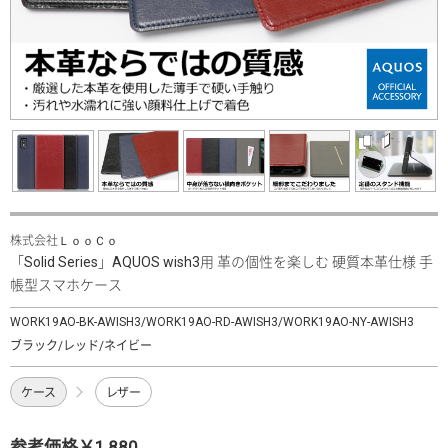
株式会社ＬｏｏＣｏ
「Solid Series」AQUOS wish3用 革の個性を楽しむ 硬質本革仕様 手
帳型スマホケース
WORK19AO-BK-AWISH3/WORK19AO-RD-AWISH3/WORK19AO-NY-AWISH3
ブラック/レッド/ネイビー
ケース
レザー
参考価格￥1,880