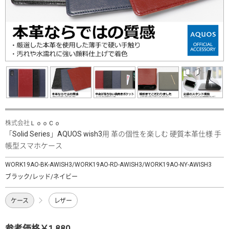
株式会社ＬｏｏＣｏ
「Solid Series」AQUOS wish3用 革の個性を楽しむ 硬質本革仕様 手
帳型スマホケース
WORK19AO-BK-AWISH3/WORK19AO-RD-AWISH3/WORK19AO-NY-AWISH3
ブラック/レッド/ネイビー
ケース
レザー
参考価格￥1,880