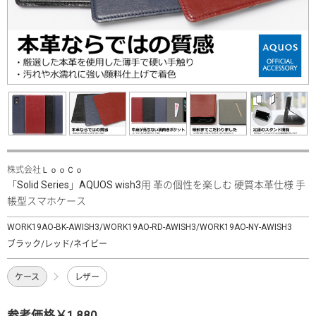
株式会社ＬｏｏＣｏ
「Solid Series」AQUOS wish3用 革の個性を楽しむ 硬質本革仕様 手
帳型スマホケース
WORK19AO-BK-AWISH3/WORK19AO-RD-AWISH3/WORK19AO-NY-AWISH3
ブラック/レッド/ネイビー
ケース
レザー
参考価格￥1,880