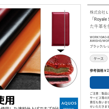
株式会社
「Royale
た牛革を
WORK10AO-B
AWISH3/WOR
ブラック/レ
ケース
参考価格￥2,
ご注意：製品
サービス等の
責任も負いま
せいただきま