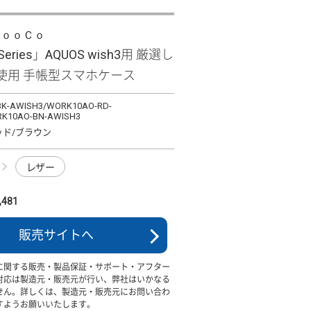
ＬｏｏＣｏ
 Series」AQUOS wish3用 厳選し
使用 手帳型スマホケース
K-AWISH3/WORK10AO-RD-
K10AO-BN-AWISH3
ッド/ブラウン
レザー
481
販売サイトへ
に関する販売・製品保証・サポート・アフター
対応は製造元・販売元が行い、弊社はいかなる
せん。詳しくは、製造元・販売元にお問い合わ
すようお願いいたします。