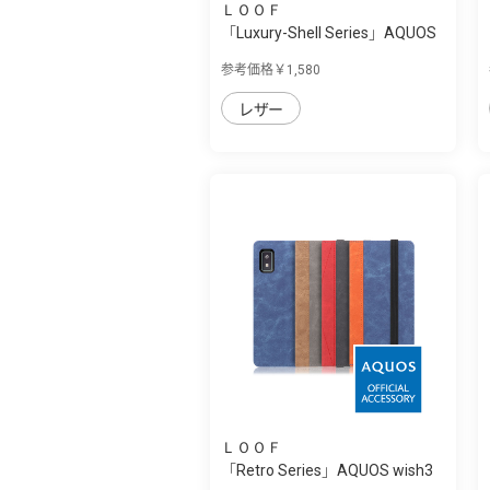
ＬＯＯＦ
「Luxury-Shell Series」AQUOS
wish3用 ...
参考価格￥1,580
レザー
ＬＯＯＦ
「Retro Series」AQUOS wish3