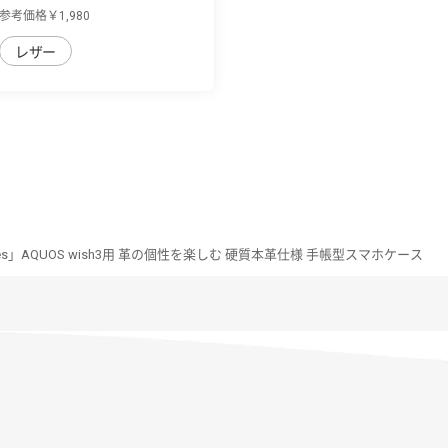
wish3用 背...
参考価格￥1,980
レザー
eries」AQUOS wish3用 革の個性を楽しむ 硬質本革仕様 手帳型スマホケース