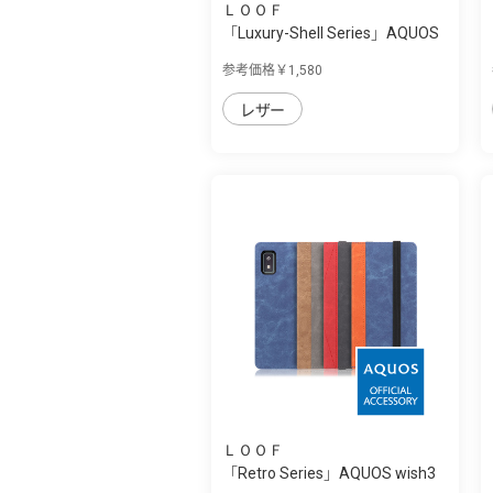
ＬＯＯＦ
「Luxury-Shell Series」AQUOS
wish3用 ...
参考価格￥1,580
レザー
ＬＯＯＦ
「Retro Series」AQUOS wish3