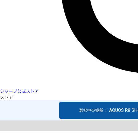
シャープ公式ストア
ストア
AQUOS R8 SH
選択中の機種 ：