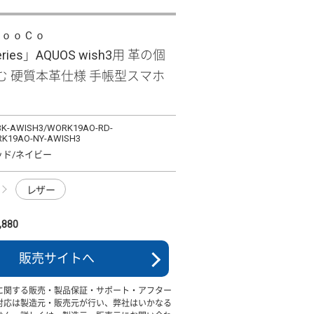
ＬｏｏＣｏ
Series」AQUOS wish3用 革の個
む 硬質本革仕様 手帳型スマホ
K-AWISH3/WORK19AO-RD-
K19AO-NY-AWISH3
ッド/ネイビー
レザー
880
販売サイトへ
に関する販売・製品保証・サポート・アフター
対応は製造元・販売元が行い、弊社はいかなる