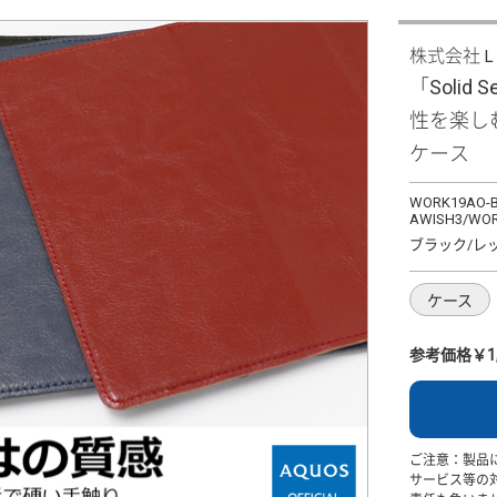
株式会社
「Solid 
性を楽し
ケース
WORK19AO-B
AWISH3/WOR
ブラック/レ
ケース
参考価格￥1,
ご注意：製品
サービス等の