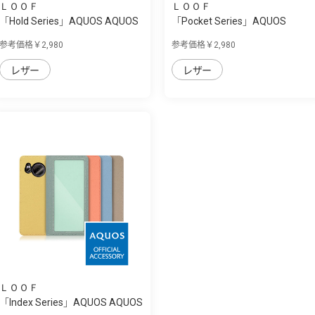
ＬＯＯＦ
ＬＯＯＦ
「Hold Series」AQUOS AQUOS
「Pocket Series」AQUOS
sense7 plu...
AQUOS sense7 p...
参考価格￥2,980
参考価格￥2,980
レザー
レザー
ＬＯＯＦ
「Index Series」AQUOS AQUOS