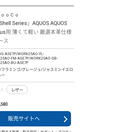
ＬｏｏＣｏ
Shell Series」AQUOS AQUOS
 plus用 薄くて軽い 厳選本革仕様
ース
G-ASE7P/WORK25AO-YL-
25AO-FM-ASE7P/WORK25AO-GB-
25AO-BU-ASE7P
/フラミンゴ/グレージュ/ジャスミンイエロ
ルー
レザー
580
販売サイトへ