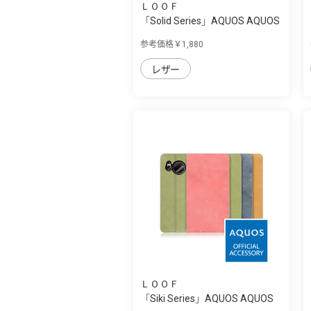
ＬＯＯＦ
「Solid Series」AQUOS AQUOS
sense7 pl...
参考価格￥1,880
レザー
ＬＯＯＦ
「Siki Series」AQUOS AQUOS