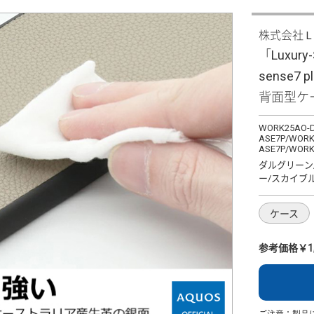
株式会社
「Luxury-
sense7
背面型ケ
WORK25AO-D
ASE7P/WORK
ASE7P/WORK
ダルグリーン
ー/スカイブ
ケース
参考価格￥1,