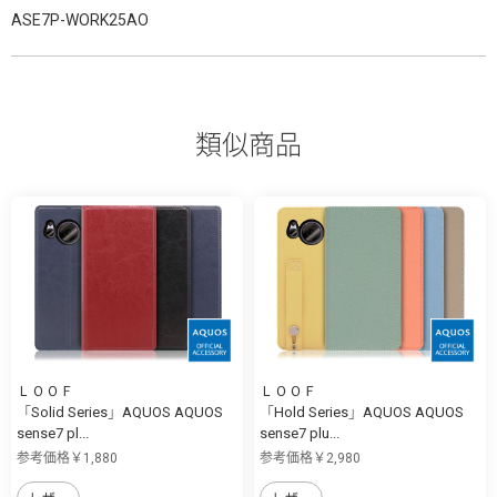
ASE7P-WORK25AO
類似商品
ＬＯＯＦ
ＬＯＯＦ
「Solid Series」AQUOS AQUOS
「Hold Series」AQUOS AQUOS
sense7 pl...
sense7 plu...
参考価格￥1,880
参考価格￥2,980