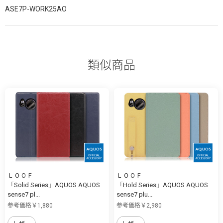
ASE7P-WORK25AO
類似商品
ＬＯＯＦ
ＬＯＯＦ
「Solid Series」AQUOS AQUOS
「Hold Series」AQUOS AQUOS
sense7 pl...
sense7 plu...
参考価格￥1,880
参考価格￥2,980