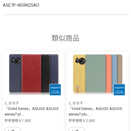
ASE7P-WORK25AO
類似商品
ＬＯＯＦ
ＬＯＯＦ
「Solid Series」AQUOS AQUOS
「Hold Series」AQUOS AQUOS
sense7 pl...
sense7 plu...
参考価格￥1,880
参考価格￥2,980