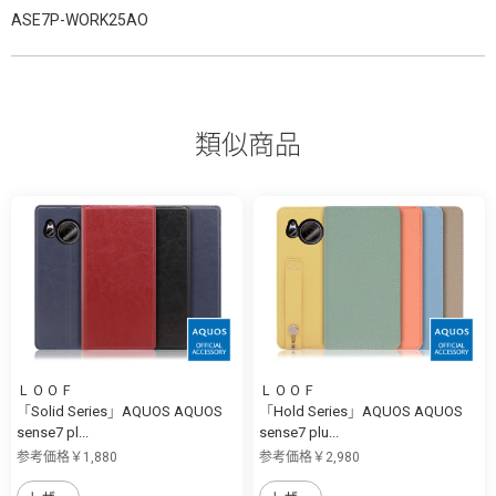
ASE7P-WORK25AO
類似商品
ＬＯＯＦ
ＬＯＯＦ
「Solid Series」AQUOS AQUOS
「Hold Series」AQUOS AQUOS
sense7 pl...
sense7 plu...
参考価格￥1,880
参考価格￥2,980