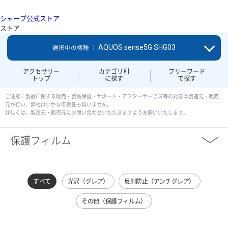
シャープ公式ストア
ストア
AQUOS sense5G SHG03
選択中の機種 ：
アクセサリー
カテゴリ別
フリーワード
トップ
に探す
で探す
ご注意：製品に関する販売・製品保証・サポート・アフターサービス等の対応は製造元・販売
元が行い、弊社はいかなる責任も負いません。
詳しくは、製造元・販売元にお問い合わせいただきますようお願いいたします。
保護フィルム
すべて
光沢（グレア）
反射防止（アンチグレア）
その他（保護フィルム）