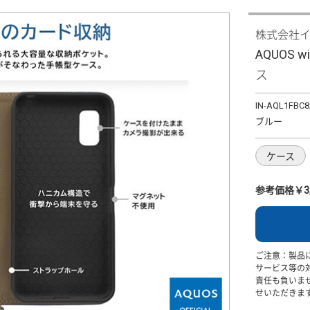
株式会社
AQUOS 
ス
IN-AQL1FBC8
ブルー
ケース
参考価格￥3,
ご注意：製品
サービス等の
責任も負いま
せいただきま