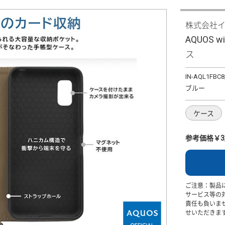
株式会社
AQUOS 
ス
IN-AQL1FBC8
ブルー
ケース
参考価格￥3,
ご注意：製品
サービス等の
責任も負いま
せいただきま