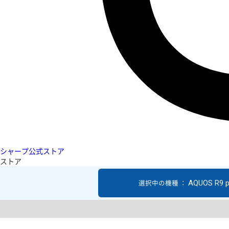
シャープ公式ストア
ストア
AQUOS R9 p
選択中の機種 ：