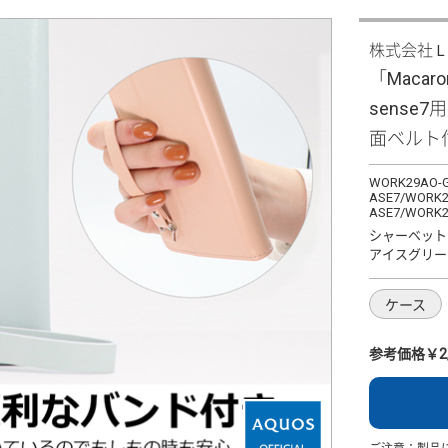
株式会社
「Macaro
sense
面ベルト
WORK29AO-G
ASE7/WORK2
ASE7/WORK2
シャーベット
アイスグリー
ケース
参考価格￥2,