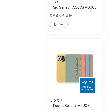
ＬＯＯＦ
「Siki Series」AQUOS AQUOS
sense7用 ...
参考価格￥1,680
レザー
ＬＯＯＦ
「Pocket Series」AQUOS