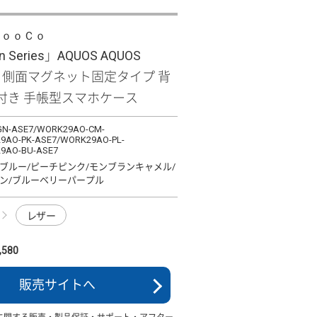
ＬｏｏＣｏ
n Series」AQUOS AQUOS
7用 側面マグネット固定タイプ 背
付き 手帳型スマホケース
N-ASE7/WORK29AO-CM-
9AO-PK-ASE7/WORK29AO-PL-
9AO-BU-ASE7
ブルー/ピーチピンク/モンブランキャメル/
ン/ブルーベリーパープル
レザー
580
販売サイトへ