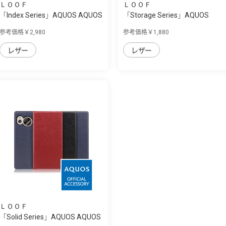
ＬＯＯＦ
ＬＯＯＦ
「Index Series」AQUOS AQUOS
「Storage Series」AQUOS
sense7用 ...
AQUOS sense7...
参考価格￥2,980
参考価格￥1,880
レザー
レザー
ＬＯＯＦ
「Solid Series」AQUOS AQUOS