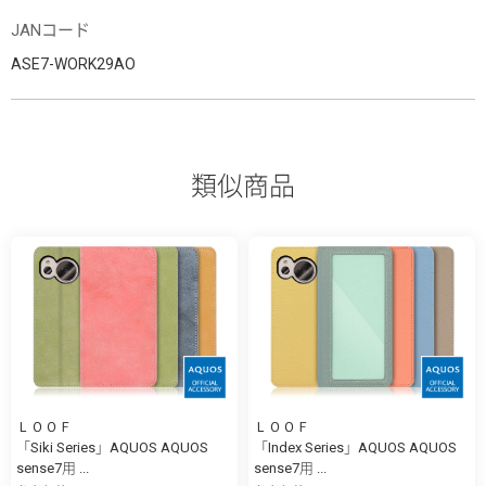
JANコード
ASE7-WORK29AO
類似商品
ＬＯＯＦ
ＬＯＯＦ
「Siki Series」AQUOS AQUOS
「Index Series」AQUOS AQUOS
sense7用 ...
sense7用 ...