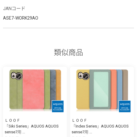
JANコード
ASE7-WORK29AO
類似商品
ＬＯＯＦ
ＬＯＯＦ
「Siki Series」AQUOS AQUOS
「Index Series」AQUOS AQUOS
sense7用 ...
sense7用 ...