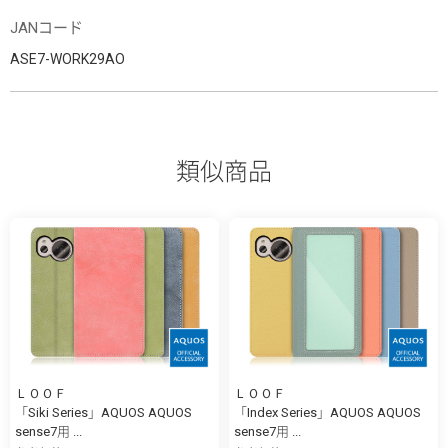
JANコード
ASE7-WORK29AO
類似商品
ＬＯＯＦ
ＬＯＯＦ
「Siki Series」AQUOS AQUOS
「Index Series」AQUOS AQUOS
sense7用 ...
sense7用 ...