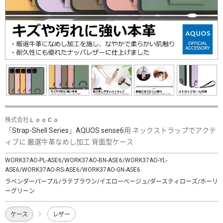
株式会社ＬｏｏＣｏ
「Strap-Shell Series」AQUOS sense6用 ネックストラップでアクテ
ィブに 厳選牛革なめし加工 背面型ケース
WORK37AO-PL-ASE6/WORK37AO-BN-ASE6/WORK37AO-YL-
ASE6/WORK37AO-RS-ASE6/WORK37AO-GN-ASE6
ラベンダーパープル/ラテブラウン/イエローベージュ/ダースティローズ/ホーリ
ーグリーン
ケース
レザー