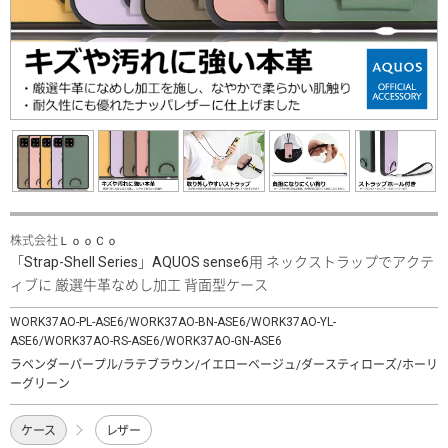
株式会社ＬｏｏＣｏ
「Strap-Shell Series」AQUOS sense6用 ネックストラップでアクテ
ィブに 厳選牛革なめし加工 背面型ケース
WORK37AO-PL-ASE6/WORK37AO-BN-ASE6/WORK37AO-YL-
ASE6/WORK37AO-RS-ASE6/WORK37AO-GN-ASE6
ラベンダーパープル/ラテブラウン/イエローベージュ/ダースティローズ/ホーリ
ーグリーン
ケース
レザー