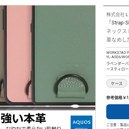
株式会社
「Strap-S
ネックス
革なめし
WORK37AO-P
YL-ASE6/WO
ラベンダーパ
ースティロー
ケース
参考価格￥1,
ご注意：製品