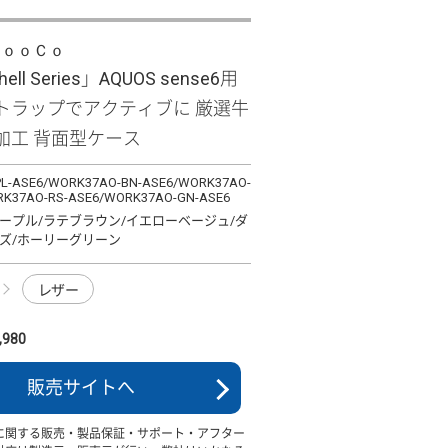
ＬｏｏＣｏ
hell Series」AQUOS sense6用
トラップでアクティブに 厳選牛
加工 背面型ケース
L-ASE6/WORK37AO-BN-ASE6/WORK37AO-
RK37AO-RS-ASE6/WORK37AO-GN-ASE6
ープル/ラテブラウン/イエローベージュ/ダ
ズ/ホーリーグリーン
レザー
980
販売サイトへ
に関する販売・製品保証・サポート・アフター