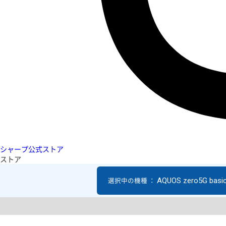
シャープ公式ストア
ストア
AQUOS zero5G basi
選択中の機種 ：