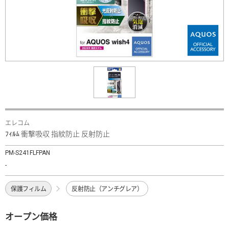
エレコム
ﾌｨﾙﾑ 衝撃吸収 指紋防止 反射防止
PM-S241FLFPAN
-
保護フィルム
反射防止（アンチグレア）
オープン価格