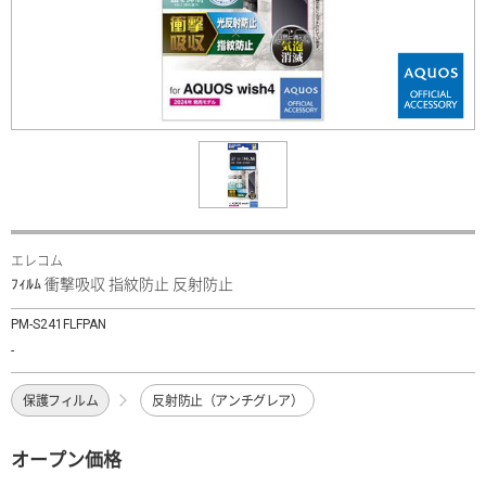
エレコム
ﾌｨﾙﾑ 衝撃吸収 指紋防止 反射防止
PM-S241FLFPAN
-
保護フィルム
反射防止（アンチグレア）
オープン価格