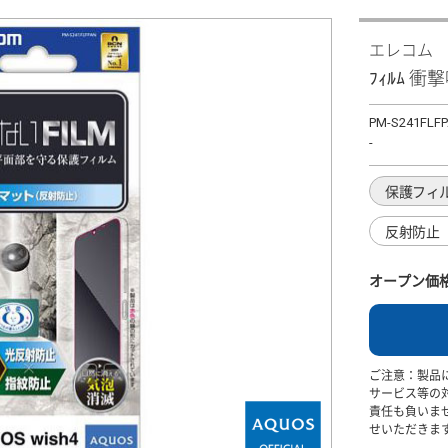
エレコム
ﾌｨﾙﾑ 
PM-S241FLF
-
保護フィ
反射防止
オープン価
ご注意：製品
サービス等の
責任も負いま
せいただきま