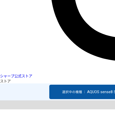
シャープ公式ストア
ストア
AQUOS sense8 
選択中の機種 ：