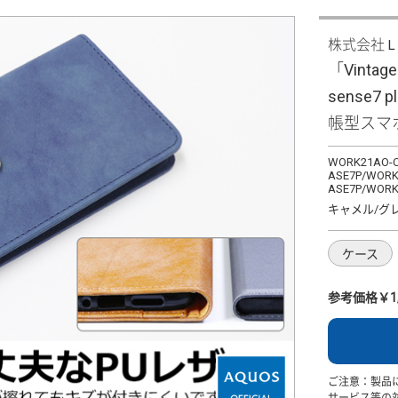
株式会社
「Vintag
sense7
帳型スマ
WORK21AO-C
ASE7P/WORK
ASE7P/WORK
キャメル/グ
ケース
参考価格￥1,
ご注意：製品
サービス等の