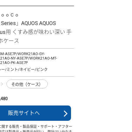
ＬｏｏＣｏ
e Series」AQUOS AQUOS
 plus用 くすみ感が味わい深い 手
ホケース
M-ASE7P/WORK21AO-GY-
21AO-NY-ASE7P/WORK21AO-MT-
21AO-PK-ASE7P
レー/ミント/ネイビー/ピンク
その他（ケース）
480
販売サイトへ
に関する販売・製品保証・サポート・アフター
対応は製造元・販売元が行い、弊社はいかなる