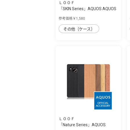
ＬＯＯＦ
「SKIN Series」AQUOS AQUOS
sense7 plu...
参考価格￥1,580
その他（ケース）
ＬＯＯＦ
「Nature Series」AQUOS