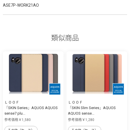
ASE7P-WORK21AO
類似商品
ＬＯＯＦ
ＬＯＯＦ
「SKIN Series」AQUOS AQUOS
「SKIN Slim Series」AQUOS
sense7 plu...
AQUOS sense...
参考価格￥1,580
参考価格￥1,280