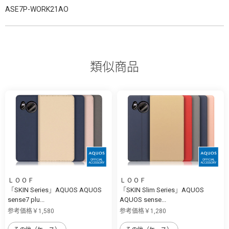
ASE7P-WORK21AO
類似商品
ＬＯＯＦ
ＬＯＯＦ
「SKIN Series」AQUOS AQUOS
「SKIN Slim Series」AQUOS
sense7 plu...
AQUOS sense...
参考価格￥1,580
参考価格￥1,280