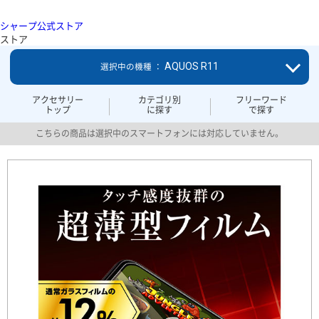
シャープ公式ストア
ストア
AQUOS R11
選択中の機種 ：
アクセサリー
カテゴリ別
フリーワード
トップ
に探す
で探す
こちらの商品は選択中のスマートフォンには対応していません。