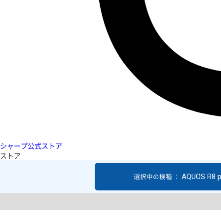
シャープ公式ストア
ストア
AQUOS R8 p
選択中の機種 ：