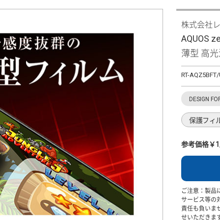
株式会社
AQUOS 
薄型 高光
RT-AQZ5BFT
DESIGN FO
保護フィ
参考価格￥1,
ご注意：製品
サービス等の
責任も負いま
せいただきま