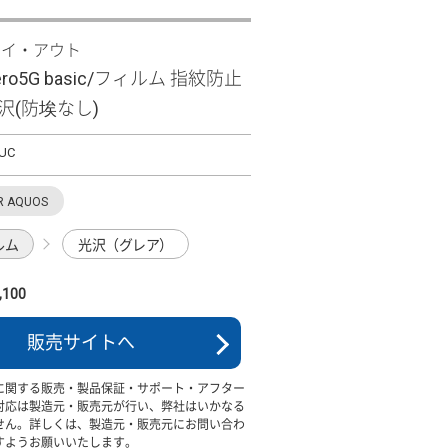
レイ・アウト
zero5G basic/フィルム 指紋防止
沢(防埃なし)
/UC
R AQUOS
ルム
光沢（グレア）
100
販売サイトへ
に関する販売・製品保証・サポート・アフター
対応は製造元・販売元が行い、弊社はいかなる
せん。詳しくは、製造元・販売元にお問い合わ
すようお願いいたします。