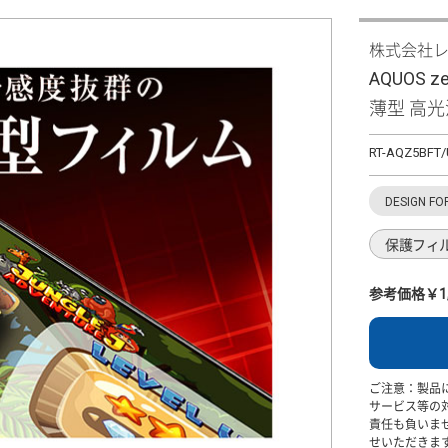
株式会社
AQUOS 
薄型 高光
RT-AQZ5BFT
DESIGN FO
保護フィ
参考価格￥1,
ご注意：製品
サービス等の
責任も負いま
せいただきま