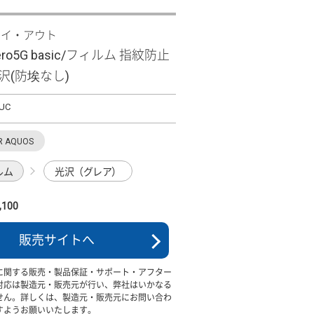
レイ・アウト
zero5G basic/フィルム 指紋防止
沢(防埃なし)
/UC
R AQUOS
ルム
光沢（グレア）
100
販売サイトへ
に関する販売・製品保証・サポート・アフター
対応は製造元・販売元が行い、弊社はいかなる
せん。詳しくは、製造元・販売元にお問い合わ
すようお願いいたします。