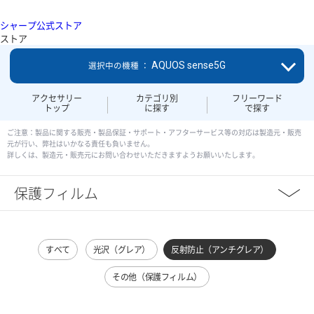
シャープ公式ストア
ストア
AQUOS sense5G
選択中の機種 ：
アクセサリー
カテゴリ別
フリーワード
トップ
に探す
で探す
ご注意：製品に関する販売・製品保証・サポート・アフターサービス等の対応は製造元・販売
元が行い、弊社はいかなる責任も負いません。
詳しくは、製造元・販売元にお問い合わせいただきますようお願いいたします。
保護フィルム
すべて
光沢（グレア）
反射防止（アンチグレア）
その他（保護フィルム）