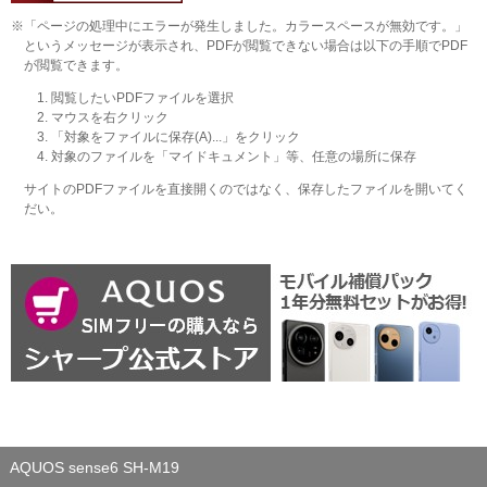
せん。
※「ページの処理中にエラーが発生しました。カラースペースが無効です。」
というメッセージが表示され、PDFが閲覧できない場合は以下の手順でPDF
このサービスは予告なく中止または内容を変更する場合が
が閲覧できます。
あります。あらかじめご了承ください。
1. 閲覧したいPDFファイルを選択
2. マウスを右クリック
輸出制限
3. 「対象をファイルに保存(A)...」をクリック
4. 対象のファイルを「マイドキュメント」等、任意の場所に保存
本取扱説明書は、外国為替および外国貿易法、U.S.Export
Administration Regulationsを含む日本及びアメリカ合衆国の輸
サイトのPDFファイルを直接開くのではなく、保存したファイルを開いてく
出管理に関する法令に基づく規制対象であり、その他の国にお
だい。
ける輸出入規制対象であるかもしれません。お客様は、すべて
の当該法令を遵守するとともに、本取扱説明書の輸出、再輸出
又は輸入に際しては、関係するライセンスを取得する必要があ
ることにご同意いただきます。本取扱説明書は、キューバ、イ
ラン、朝鮮民主主義人民共和国、スーダン、シリア、その他米
国が輸出制限措置を講じている国もしくはその国民・居住者に
おいてダウンロードし、又はこれらの国もしくはその国民・居
住者に向けて輸出もしくは再輸出できません。また、本取扱説
明書は、日本、米国その他の国の政府が公表する輸出禁止リス
トに掲載されている者に対して輸出もしくは再輸出できませ
ん。
AQUOS sense6 SH-M19