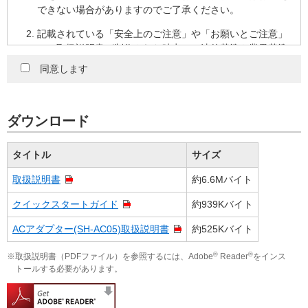
できない場合がありますのでご了承ください。
記載されている「安全上のご注意」や「お願いとご注意」
は、取扱説明書が制作された時点での法的基準や業界基準
に応じた内容になっています。
同意します
取扱説明書の内容は、製品の仕様変更などで予告なく変更
される場合があります。このサービスで提供している取扱
説明書の内容は、製品本体に同梱されている取扱説明書の
ダウンロード
内容と異なる場合があります。
製品には、各種ご案内パンフレットや補足説明シートなど
タイトル
サイズ
の取扱説明書以外の印刷物が同梱されている場合がありま
取扱説明書
約6.6Mバイト
す。このサービスでは、そのすべてを提供していません。
クイックスタートガイド
約939Kバイト
取扱説明書の著作権はシャープ株式会社に帰属しており、
許可なく、取扱説明書の内容の全部または一部を複製、転
ACアダプター(SH-AC05)取扱説明書
約525Kバイト
載、頒布、改竄することはできません。お客様は、製品の
使用のために、１部だけプリントアウト（印刷）すること
®
®
※取扱説明書（PDFファイル）を参照するには、Adobe
Reader
をインス
ができます。
トールする必要があります。
このサービスの利用、あるいは利用できなかったことによ
り、万一、損害が生じても、当社は一切その責任を負いま